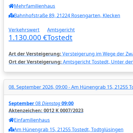
Mehrfamilienhaus
Bahnhofstraße 89, 21224 Rosengarten, Klecken
Verkehrswert
Amtsgericht
1.130.000 €
Tostedt
Art der Versteigerung:
Versteigerung im Wege der Zw
Ort der Versteigerung:
Amtsgericht Tostedt, Unter den
08. September 2026, 09:00 - Am Hünengrab 15, 21255 T
September
08
Dienstag
09:00
Aktenzeichen: 0012 K 0007/2023
Einfamilienhaus
Am Hünengrab 15, 21255 Tostedt, Todtglüsingen