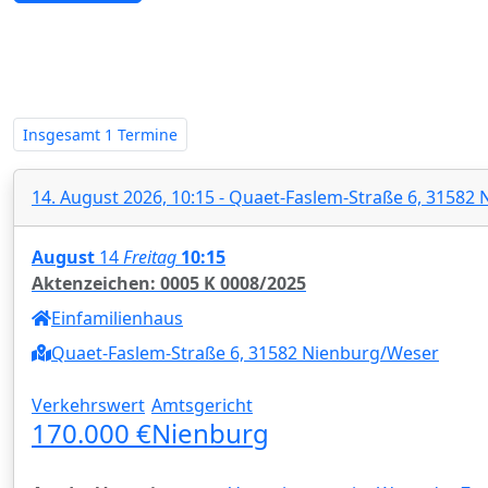
Zwangsversteigerungen in Nieder
Insgesamt
1 Termine
14. August 2026, 10:15 - Quaet-Faslem-Straße 6, 31582
August
14
Freitag
10:15
Aktenzeichen: 0005 K 0008/2025
Einfamilienhaus
Quaet-Faslem-Straße 6, 31582 Nienburg/Weser
Verkehrswert
Amtsgericht
170.000 €
Nienburg