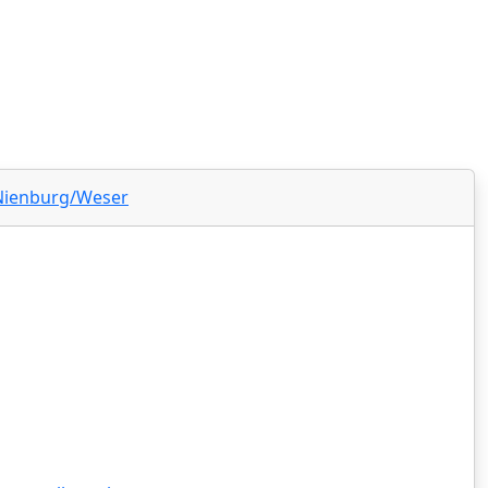
sachsen - Amtsgericht Nienburg‍
 Nienburg/Weser