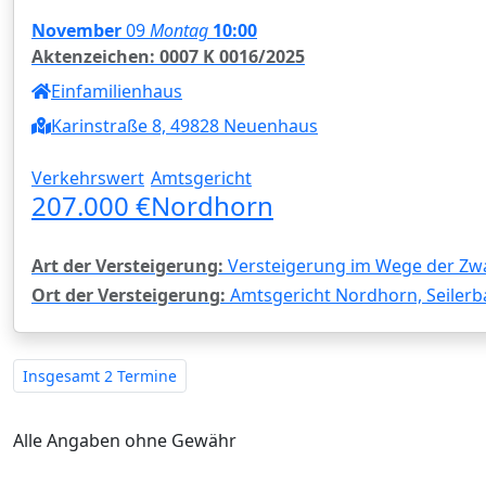
November
09
Montag
10:00
Aktenzeichen: 0007 K 0016/2025
Einfamilienhaus
Karinstraße 8, 49828 Neuenhaus
Verkehrswert
Amtsgericht
207.000 €
Nordhorn
Art der Versteigerung:
Versteigerung im Wege der Zw
Ort der Versteigerung:
Amtsgericht Nordhorn, Seilerb
Insgesamt
2 Termine
Alle Angaben ohne Gewähr