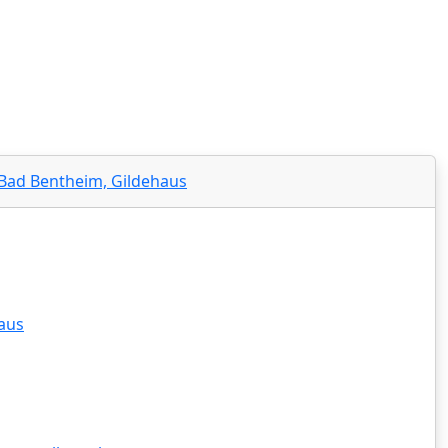
sachsen - Amtsgericht Nordhorn‍
5 Bad Bentheim, Gildehaus
aus