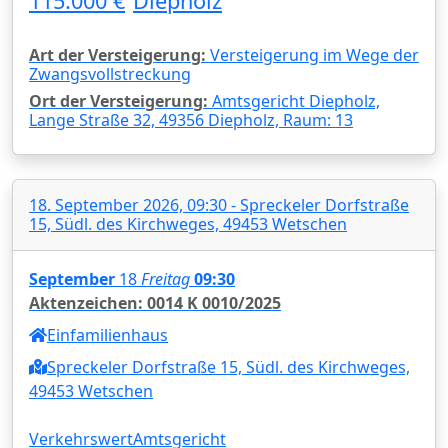
115.000 €
Diepholz
Art der Versteigerung:
Versteigerung im Wege der
Zwangsvollstreckung
Ort der Versteigerung:
Amtsgericht Diepholz,
Lange Straße 32, 49356 Diepholz, Raum: 13
18. September 2026, 09:30 - Spreckeler Dorfstraße
15, Südl. des Kirchweges, 49453 Wetschen
September
18
Freitag
09:30
Aktenzeichen: 0014 K 0010/2025
Einfamilienhaus
Spreckeler Dorfstraße 15, Südl. des Kirchweges,
49453 Wetschen
Verkehrswert
Amtsgericht