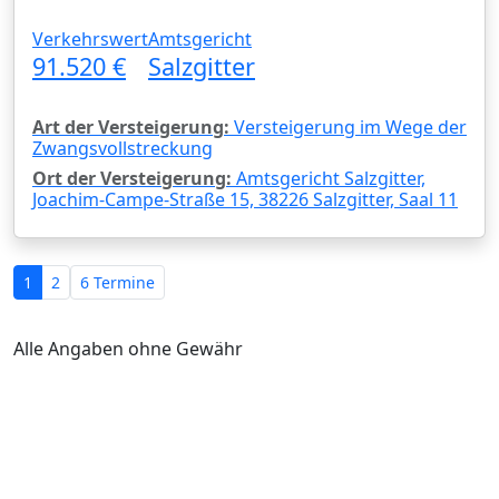
Verkehrswert
Amtsgericht
91.520 €
Salzgitter
Art der Versteigerung:
Versteigerung im Wege der
Zwangsvollstreckung
Ort der Versteigerung:
Amtsgericht Salzgitter,
Joachim-Campe-Straße 15, 38226 Salzgitter, Saal 11
1
2
6 Termine
Alle Angaben ohne Gewähr