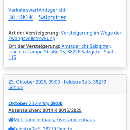
Verkehrswert
Amtsgericht
36.500 €
Salzgitter
Art der Versteigerung:
Versteigerung im Wege der
Zwangsvollstreckung
Ort der Versteigerung:
Amtsgericht Salzgitter,
Joachim-Campe-Straße 15, 38226 Salzgitter, Saal
115
23. Oktober 2026, 09:00 - Feldstraße 5, 38279
Sehlde
Oktober
23
Freitag
09:00
Aktenzeichen: 0014 K 0015/2025
Mehrfamilienhaus, Zweifamilienhaus
Feldstraße 5, 38279 Sehlde