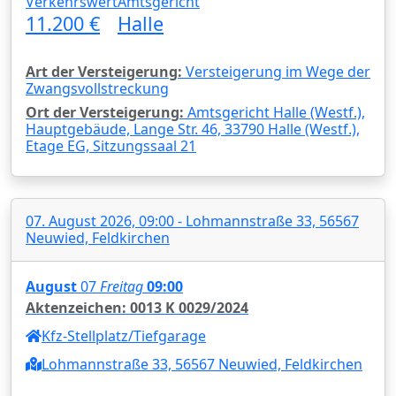
Verkehrswert
Amtsgericht
11.200 €
Halle
Art der Versteigerung:
Versteigerung im Wege der
Zwangsvollstreckung
Ort der Versteigerung:
Amtsgericht Halle (Westf.),
Hauptgebäude, Lange Str. 46, 33790 Halle (Westf.),
Etage EG, Sitzungssaal 21
07. August 2026, 09:00 - Lohmannstraße 33, 56567
Neuwied, Feldkirchen
August
07
Freitag
09:00
Aktenzeichen: 0013 K 0029/2024
Kfz-Stellplatz/Tiefgarage
Lohmannstraße 33, 56567 Neuwied, Feldkirchen