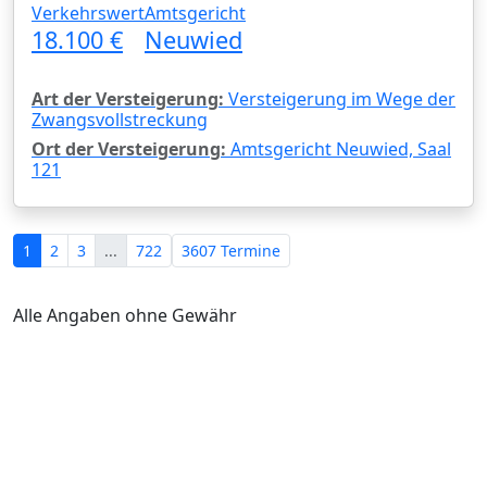
Verkehrswert
Amtsgericht
18.100 €
Neuwied
Art der Versteigerung:
Versteigerung im Wege der
Zwangsvollstreckung
Ort der Versteigerung:
Amtsgericht Neuwied, Saal
121
1
2
3
...
722
3607 Termine
Alle Angaben ohne Gewähr