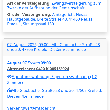
Art der Versteigerung:
Zwangsversteigerung zum
Zwecke der Aufhebung der Gemeinschaft
Ort der Versteigerung:
Amtsgericht Neuss,
Hauptgebäude, Breite Straße 48, 41460 Neuss,
Etage 1, Sitzungssaal 130
07. August 2026, 09:00 - Alte Gladbacher Straße 28
und 30, 47805 Krefeld, Dießem/Lehmheide
August
07
Freitag
09:00
Aktenzeichen: 0420 K 0051/2024
Eigentumswohnung, Eigentumswohnung (1-2
Zimmer)
Alte Gladbacher Straße 28 und 30, 47805 Krefeld,
Dießem/Lehmheide
Verkehrswert
Amtsgericht