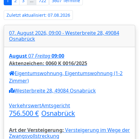
1
2
3
...
722
3607 Termine
Zuletzt aktualisiert: 07.08.2026
07. August 2026, 09:00 - Westerbreite 28, 49084
Osnabrück
August
07
Freitag
09:00
Aktenzeichen: 0060 K 0016/2025
Eigentumswohnung, Eigentumswohnung (1-2
Zimmer)
Westerbreite 28, 49084 Osnabrück
Verkehrswert
Amtsgericht
756.500 €
Osnabrück
Art der Versteigerung:
Versteigerung im Wege der
Zwangsvollstreckung