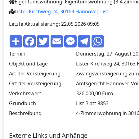
Eigentumswohnung, Eigentumswohnung (3-4 Zimme
Lister Kirchweg 24, 30163 Hannover, List
Letzte Aktualisierung: 22.05.2026 09:05
T
F
T
E
M
T
W
e
a
w
m
e
e
h
i
c
i
a
s
l
a
l
e
t
i
s
e
t
Termin
Donnerstag, 27. August 20
e
b
t
l
e
g
s
n
o
e
n
r
A
Objekt und Lage
Lister Kirchweg 24, 30163 
o
r
g
a
p
k
e
m
p
Art der Versteigerung
Zwangsversteigerung zum
r
Ort der Versteigerung
Amtsgericht Hannover, Vol
Verkehrswert
326.000,00 Euro
Grundbuch
List Blatt 8853
Beschreibung
4-Zimmerwohnung in 30163 H
Externe Links und Anhänge