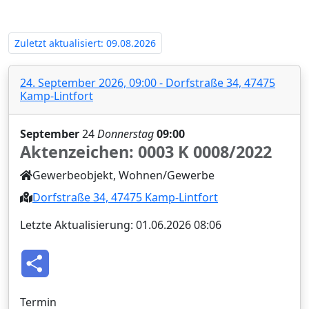
0008/2022‍
Zuletzt aktualisiert: 09.08.2026
24. September 2026, 09:00 - Dorfstraße 34, 47475
Kamp-Lintfort
September
24
Donnerstag
09:00
Aktenzeichen: 0003 K 0008/2022‍
Gewerbeobjekt, Wohnen/Gewerbe
Dorfstraße 34, 47475 Kamp-Lintfort
Letzte Aktualisierung: 01.06.2026 08:06
T
e
i
l
e
Termin