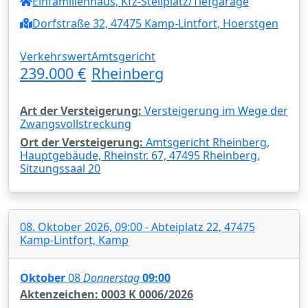
Einfamilienhaus, Kfz-Stellplatz/Tiefgarage
Dorfstraße 32, 47475 Kamp-Lintfort, Hoerstgen
Verkehrswert
Amtsgericht
239.000 €
Rheinberg
Art der Versteigerung:
Versteigerung im Wege der
Zwangsvollstreckung
Ort der Versteigerung:
Amtsgericht Rheinberg,
Hauptgebäude, Rheinstr. 67, 47495 Rheinberg,
Sitzungssaal 20
08. Oktober 2026, 09:00 - Abteiplatz 22, 47475
Kamp-Lintfort, Kamp
Oktober
08
Donnerstag
09:00
Aktenzeichen: 0003 K 0006/2026