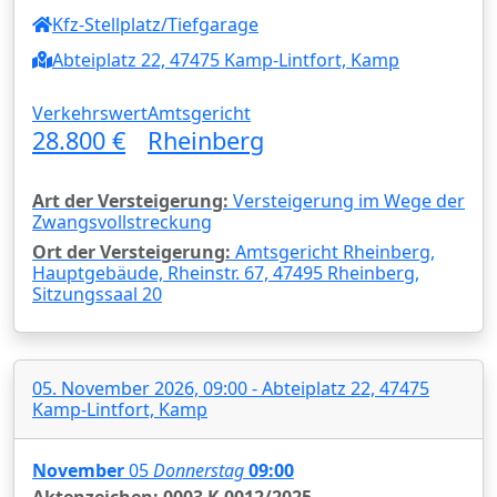
Kfz-Stellplatz/Tiefgarage
Abteiplatz 22, 47475 Kamp-Lintfort, Kamp
Verkehrswert
Amtsgericht
28.800 €
Rheinberg
Art der Versteigerung:
Versteigerung im Wege der
Zwangsvollstreckung
Ort der Versteigerung:
Amtsgericht Rheinberg,
Hauptgebäude, Rheinstr. 67, 47495 Rheinberg,
Sitzungssaal 20
05. November 2026, 09:00 - Abteiplatz 22, 47475
Kamp-Lintfort, Kamp
November
05
Donnerstag
09:00
Aktenzeichen: 0003 K 0012/2025