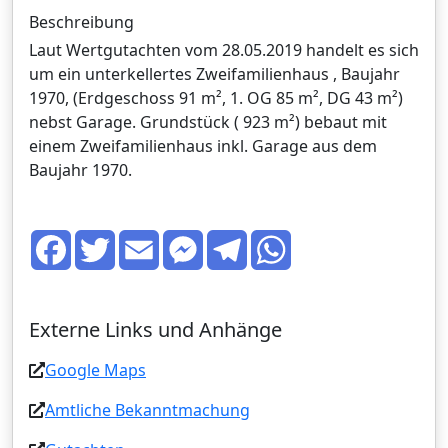
Beschreibung
Laut Wertgutachten vom 28.05.2019 handelt es sich
um ein unterkellertes Zweifamilienhaus , Baujahr
1970, (Erdgeschoss 91 m², 1. OG 85 m², DG 43 m²)
nebst Garage. Grundstück ( 923 m²) bebaut mit
einem Zweifamilienhaus inkl. Garage aus dem
Baujahr 1970.
F
T
E
M
T
W
a
w
m
e
e
h
c
i
a
s
l
a
e
t
i
s
e
t
b
t
l
e
g
s
o
e
n
r
A
Externe Links und Anhänge
o
r
g
a
p
k
e
m
p
r
Google Maps
Amtliche Bekanntmachung