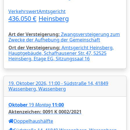
Verkehrswert
Amtsgericht
436.050 €
Heinsberg
Art der Versteigerung:
Zwangsversteigerung zum
Zwecke der Aufhebung der Gemeinschaft
Ort der Versteigerung:
Amtsgericht Heinsberg,
Hauptgebäude, Schafhausener Str. 47, 52525
Heinsberg, Etage EG, Sitzungssaal 16
19. Oktober 2026, 11:00 - Südstraße 14, 41849
Wassenberg, Wassenberg
Oktober
19
Montag
11:00
Aktenzeichen: 0091 K 0002/2021
Doppelhaushälfte