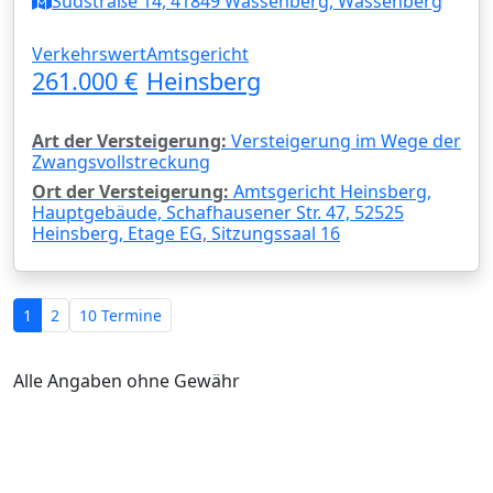
Südstraße 14, 41849 Wassenberg, Wassenberg
Verkehrswert
Amtsgericht
261.000 €
Heinsberg
Art der Versteigerung:
Versteigerung im Wege der
Zwangsvollstreckung
Ort der Versteigerung:
Amtsgericht Heinsberg,
Hauptgebäude, Schafhausener Str. 47, 52525
Heinsberg, Etage EG, Sitzungssaal 16
1
2
10 Termine
Alle Angaben ohne Gewähr