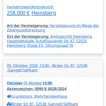
Verkehrswert
Amtsgericht
258.000 €
Heinsberg
Art der Versteigerung:
Versteigerung im Wege der
Zwangsvollstreckung
Ort der Versteigerung:
Amtsgericht Heinsberg,
Hauptgebäude, Schafhausener Str. 47, 52525
Heinsberg, Etage EG, Sitzungssaal 16
05. Oktober 2026, 13:00 - Birder Str. 81, 52538
;Gangelt;Selfkant
Oktober
05
Montag
13:00
Aktenzeichen: 0090 K 0028/2024
Grundstück, Mehrfamilienhaus
Birder Str. 81, 52538 ;Gangelt;Selfkant