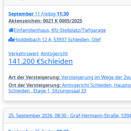
September
11
Freitag
11:30
Aktenzeichen: 0021 K 0005/2025
Einfamilienhaus, Kfz-Stellplatz/Tiefgarage
Höddelbach 12 A, 53937 Schleiden, Olef
Verkehrswert
Amtsgericht
141.200 €
Schleiden
Art der Versteigerung:
Versteigerung im Wege der Zw
Ort der Versteigerung:
Amtsgericht Schleiden, Hauptg
Schleiden , Etage 1, Sitzungssaal 33
25. September 2026, 08:30 - Graf-Hermann-Straße, 53