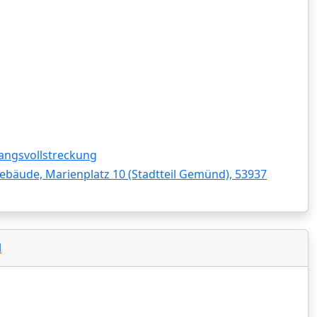
angsvollstreckung
ebäude, Marienplatz 10 (Stadtteil Gemünd), 53937
l