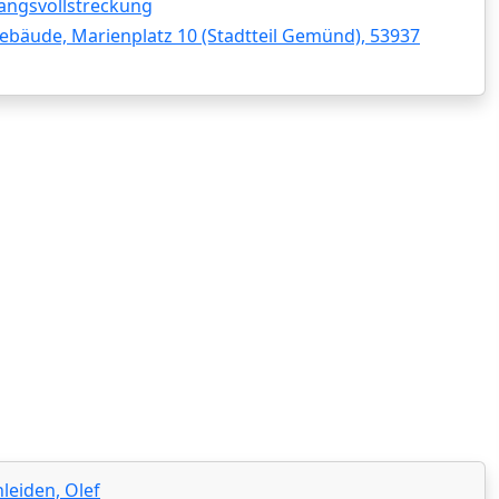
angsvollstreckung
ebäude, Marienplatz 10 (Stadtteil Gemünd), 53937
leiden, Olef