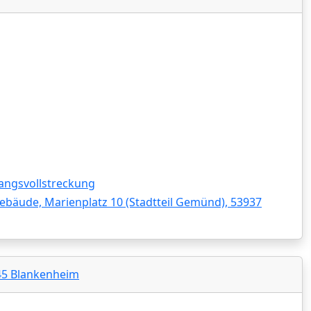
angsvollstreckung
ebäude, Marienplatz 10 (Stadtteil Gemünd), 53937
945 Blankenheim