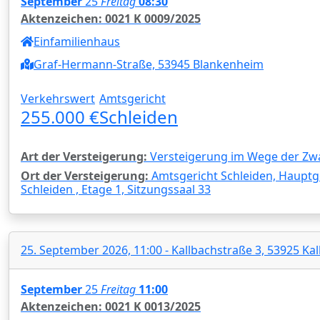
September
25
Freitag
08:30
Aktenzeichen: 0021 K 0009/2025
Einfamilienhaus
Graf-Hermann-Straße, 53945 Blankenheim
Verkehrswert
Amtsgericht
255.000 €
Schleiden
Art der Versteigerung:
Versteigerung im Wege der Zw
Ort der Versteigerung:
Amtsgericht Schleiden, Hauptg
Schleiden , Etage 1, Sitzungssaal 33
25. September 2026, 11:00 - Kallbachstraße 3, 53925 Kal
September
25
Freitag
11:00
Aktenzeichen: 0021 K 0013/2025