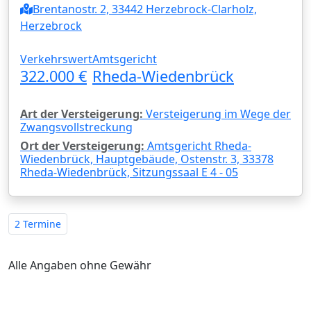
Brentanostr. 2, 33442 Herzebrock-Clarholz,
Herzebrock
Verkehrswert
Amtsgericht
322.000 €
Rheda-Wiedenbrück
Art der Versteigerung:
Versteigerung im Wege der
Zwangsvollstreckung
Ort der Versteigerung:
Amtsgericht Rheda-
Wiedenbrück, Hauptgebäude, Ostenstr. 3, 33378
Rheda-Wiedenbrück, Sitzungssaal E 4 - 05
2 Termine
Alle Angaben ohne Gewähr