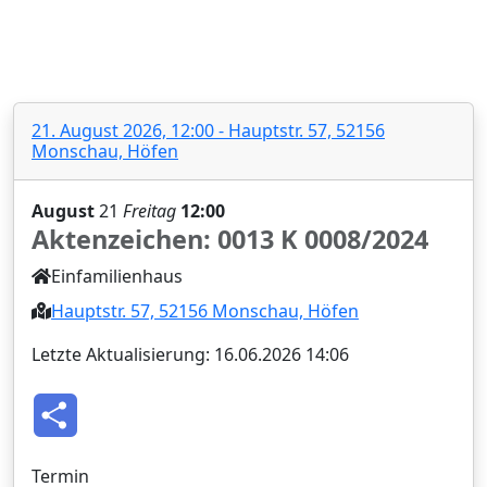
21. August 2026, 12:00 - Hauptstr. 57, 52156
Monschau, Höfen
August
21
Freitag
12:00
Aktenzeichen: 0013 K 0008/2024‍
Einfamilienhaus
Hauptstr. 57, 52156 Monschau, Höfen
Letzte Aktualisierung: 16.06.2026 14:06
T
e
i
l
e
Termin