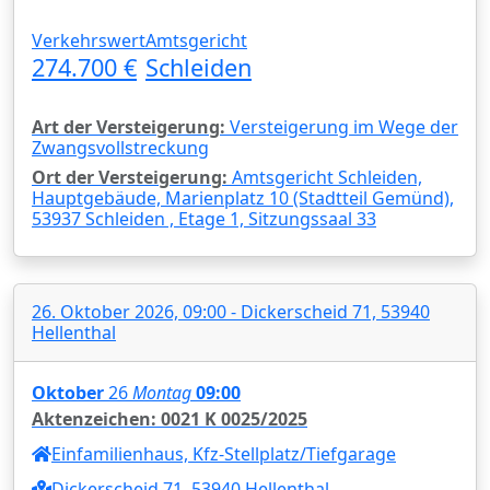
Verkehrswert
Amtsgericht
274.700 €
Schleiden
Art der Versteigerung:
Versteigerung im Wege der
Zwangsvollstreckung
Ort der Versteigerung:
Amtsgericht Schleiden,
Hauptgebäude, Marienplatz 10 (Stadtteil Gemünd),
53937 Schleiden , Etage 1, Sitzungssaal 33
26. Oktober 2026, 09:00 - Dickerscheid 71, 53940
Hellenthal
Oktober
26
Montag
09:00
Aktenzeichen: 0021 K 0025/2025
Einfamilienhaus, Kfz-Stellplatz/Tiefgarage
Dickerscheid 71, 53940 Hellenthal