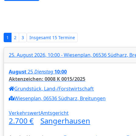
Zwangsversteigerungen in Sachse
1
2
3
Insgesamt
15 Termine
25. August 2026, 10:00 - Wiesenplan, 06536 Südharz, B
August
25
Dienstag
10:00
Aktenzeichen: 0008 K 0015/2025
Grundstück, Land-/Forstwirtschaft
Wiesenplan, 06536 Südharz, Breitungen
Verkehrswert
Amtsgericht
2.700 €
Sangerhausen