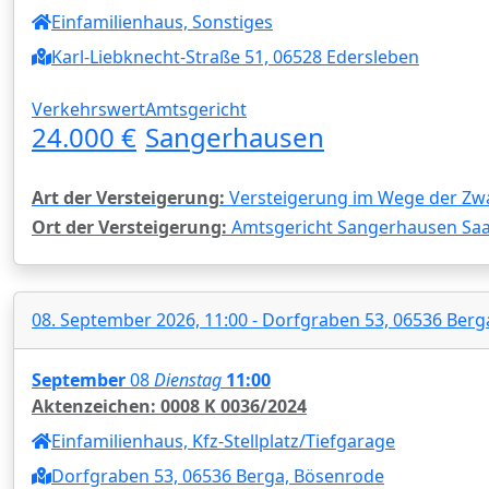
Einfamilienhaus, Sonstiges
Karl-Liebknecht-Straße 51, 06528 Edersleben
Verkehrswert
Amtsgericht
24.000 €
Sangerhausen
Art der Versteigerung:
Versteigerung im Wege der Zw
Ort der Versteigerung:
Amtsgericht Sangerhausen Saal
08. September 2026, 11:00 - Dorfgraben 53, 06536 Ber
September
08
Dienstag
11:00
Aktenzeichen: 0008 K 0036/2024
Einfamilienhaus, Kfz-Stellplatz/Tiefgarage
Dorfgraben 53, 06536 Berga, Bösenrode