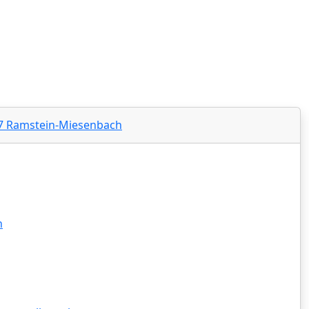
nd-Pfalz - Amtsgericht Landstuhl‍
877 Ramstein-Miesenbach
h