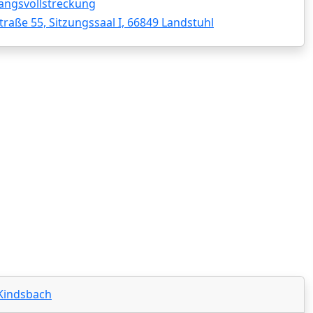
angsvollstreckung
raße 55, Sitzungssaal I, 66849 Landstuhl
 Kindsbach