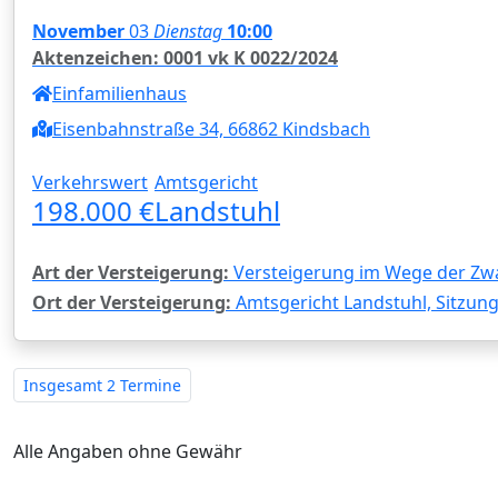
November
03
Dienstag
10:00
Aktenzeichen: 0001 vk K 0022/2024
Einfamilienhaus
Eisenbahnstraße 34, 66862 Kindsbach
Verkehrswert
Amtsgericht
198.000 €
Landstuhl
Art der Versteigerung:
Versteigerung im Wege der Zw
Ort der Versteigerung:
Amtsgericht Landstuhl, Sitzungs
Insgesamt
2 Termine
Alle Angaben ohne Gewähr