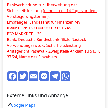
Bankverbindung zur Überweisung der
Sicherheitsleistung (
mindestens 14 Tage vor dem
Versteigerungstermin
):
Empfänger: Landesamt für Finanzen MV
IBAN: DE26 1300 0000 0013 0015 45
BIC: MARKDEF1130
Bank: Deutsche Bundesbank Filiale Rostock
Verwendungszweck: Sicherheitsleistung
Amtsgericht Pasewalk Zweigstelle Anklam zu 513 K
37/24, Name des Einzahlers
F
T
E
M
T
W
a
w
m
e
e
h
c
i
a
s
l
a
e
t
i
s
e
t
b
t
l
e
g
s
o
e
n
r
A
Externe Links und Anhänge
o
r
g
a
p
k
e
m
p
r
Google Maps