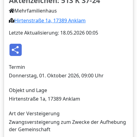
Aktenzeichen: 513 K 37-24‍
Mehrfamilienhaus
Hirtenstraße 1a, 17389 Anklam
Letzte Aktualisierung: 18.05.2026 00:05
T
e
i
l
e
Termin
n
Donnerstag, 01. Oktober 2026, 09:00 Uhr
Objekt und Lage
Hirtenstraße 1a, 17389 Anklam
Art der Versteigerung
Zwangsversteigerung zum Zwecke der Aufhebung
der Gemeinschaft