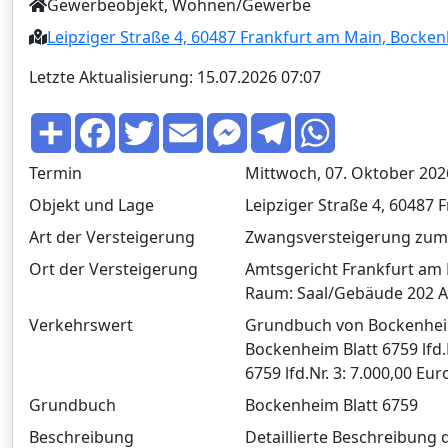
Gewerbeobjekt, Wohnen/Gewerbe
Leipziger Straße 4, 60487 Frankfurt am Main, Bocke
Letzte Aktualisierung: 15.07.2026 07:07
T
F
T
E
M
T
W
e
a
w
m
e
e
h
i
c
i
a
s
l
a
l
e
t
i
s
e
t
Termin
Mittwoch, 07. Oktober 202
e
b
t
l
e
g
s
n
o
e
n
r
A
Objekt und Lage
Leipziger Straße 4, 60487
o
r
g
a
p
k
e
m
p
Art der Versteigerung
Zwangsversteigerung zum
r
Ort der Versteigerung
Amtsgericht Frankfurt am 
Raum: Saal/Gebäude 202 A
Verkehrswert
Grundbuch von Bockenheim 
Bockenheim Blatt 6759 lfd
6759 lfd.Nr. 3: 7.000,00 E
Grundbuch
Bockenheim Blatt 6759
Beschreibung
Detaillierte Beschreibung 