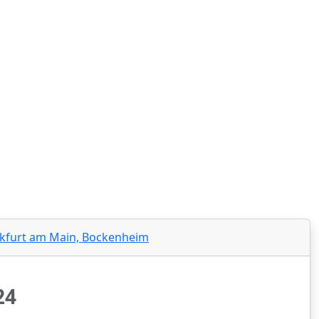
4/2024‍
ankfurt am Main, Bockenheim
4‍