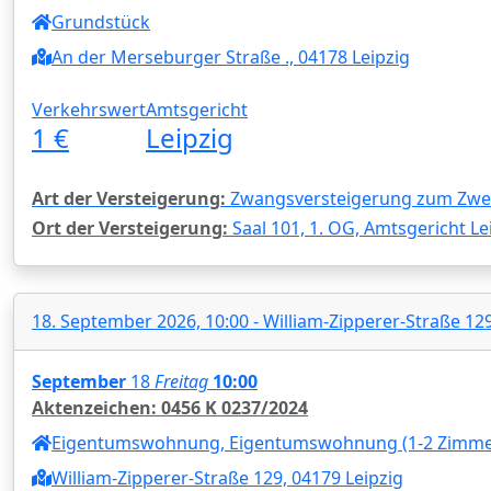
Grundstück
An der Merseburger Straße ., 04178 Leipzig
Verkehrswert
Amtsgericht
1 €
Leipzig
Art der Versteigerung:
Zwangsversteigerung zum Zwec
Ort der Versteigerung:
Saal 101, 1. OG, Amtsgericht Le
18. September 2026, 10:00 - William-Zipperer-Straße 129
September
18
Freitag
10:00
Aktenzeichen: 0456 K 0237/2024
Eigentumswohnung, Eigentumswohnung (1-2 Zimme
William-Zipperer-Straße 129, 04179 Leipzig