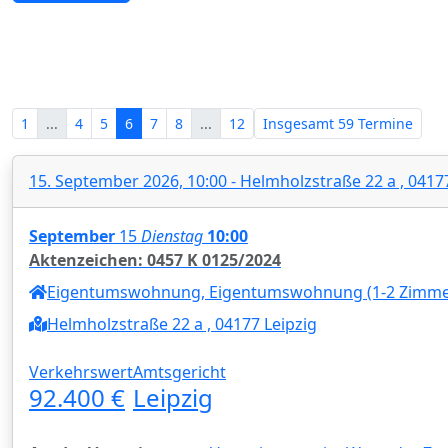
Zwangsversteigerungen in Sachsen
1
...
4
5
6
7
8
...
12
Insgesamt
59 Termine
15. September 2026, 10:00 - Helmholzstraße 22 a , 0417
September
15
Dienstag
10:00
Aktenzeichen: 0457 K 0125/2024
Eigentumswohnung, Eigentumswohnung (1-2 Zimme
Helmholzstraße 22 a , 04177 Leipzig
Verkehrswert
Amtsgericht
92.400 €
Leipzig