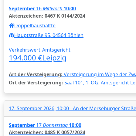
September
16
Mittwoch
10:00
Aktenzeichen: 0467 K 0144/2024
Doppelhaushälfte
Hauptstraße 95, 04564 Böhlen
Verkehrswert
Amtsgericht
194.000 €
Leipzig
Art der Versteigerung:
Versteigerung im Wege der Zw
Ort der Versteigerung:
Saal 101, 1. OG, Amtsgericht Le
17. September 2026, 10:00 - An der Merseburger Straße 
September
17
Donnerstag
10:00
Aktenzeichen: 0485 K 0057/2024