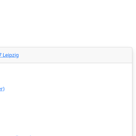
 - Amtsgericht Leipzig‍
7 Leipzig
r)