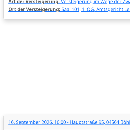
Art der Versteigerung:
Versteigerung im Wege der Zw
Ort der Versteigerung:
Saal 101, 1. OG, Amtsgericht Le
16. September 2026, 10:00 - Hauptstraße 95, 04564 Böh