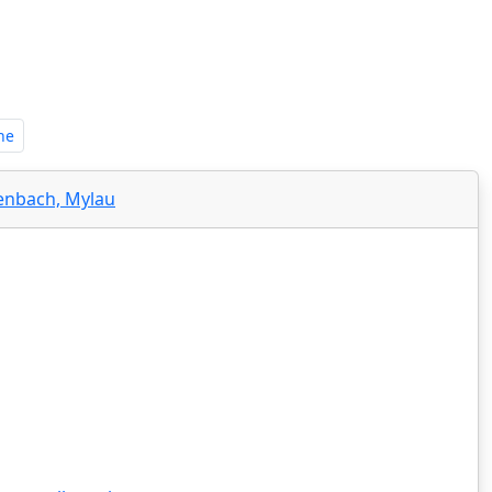
n‍
ne
henbach, Mylau