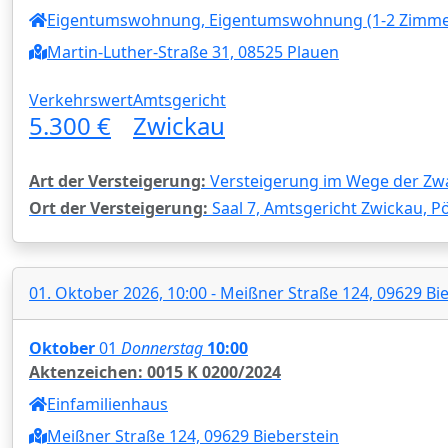
Eigentumswohnung, Eigentumswohnung (1-2 Zimme
Martin-Luther-Straße 31, 08525 Plauen
Verkehrswert
Amtsgericht
5.300 €
Zwickau
Art der Versteigerung:
Versteigerung im Wege der Zw
Ort der Versteigerung:
Saal 7, Amtsgericht Zwickau, Pö
01. Oktober 2026, 10:00 - Meißner Straße 124, 09629 Bi
Oktober
01
Donnerstag
10:00
Aktenzeichen: 0015 K 0200/2024
Einfamilienhaus
Meißner Straße 124, 09629 Bieberstein