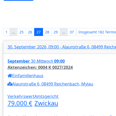
Zwangsversteigerungen in Sachse
1
...
25
26
27
28
29
...
37
Insgesamt
182 Termi
30. September 2026, 09:00 - Alaunstraße 6, 08499 Reic
September
30
Mittwoch
09:00
Aktenzeichen: 0004 K 0027/2024
Einfamilienhaus
Alaunstraße 6, 08499 Reichenbach, Mylau
Verkehrswert
Amtsgericht
79.000 €
Zwickau