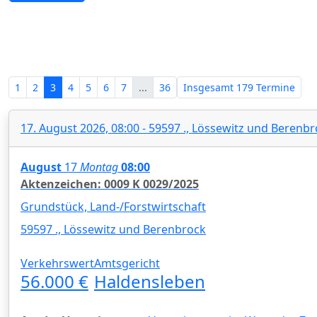
Zwangsversteigerungen in Sachse
1
2
3
4
5
6
7
...
36
Insgesamt
179 Termine
17. August 2026, 08:00 - 59597 ., Lössewitz und Berenb
August
17
Montag
08:00
Aktenzeichen: 0009 K 0029/2025
Grundstück, Land-/Forstwirtschaft
59597 ., Lössewitz und Berenbrock
Verkehrswert
Amtsgericht
56.000 €
Haldensleben