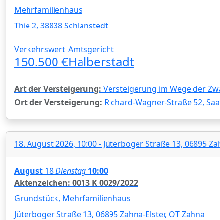
Mehrfamilienhaus
Thie 2, 38838 Schlanstedt
Verkehrswert
Amtsgericht
150.500 €
Halberstadt
Art der Versteigerung:
Versteigerung im Wege der Zw
Ort der Versteigerung:
Richard-Wagner-Straße 52, Saa
18. August 2026, 10:00 - Jüterboger Straße 13, 06895 Za
August
18
Dienstag
10:00
Aktenzeichen: 0013 K 0029/2022
Grundstück, Mehrfamilienhaus
Jüterboger Straße 13, 06895 Zahna-Elster, OT Zahna