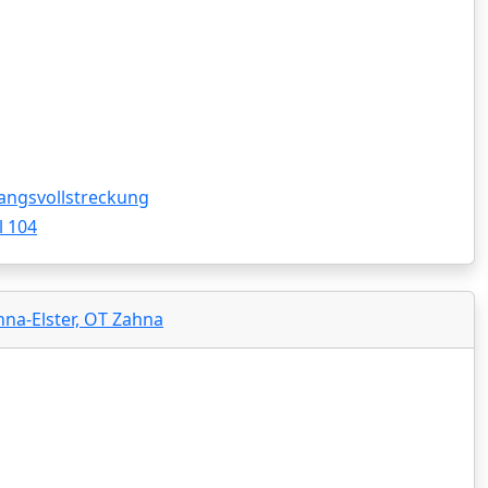
angsvollstreckung
l 104
hna-Elster, OT Zahna