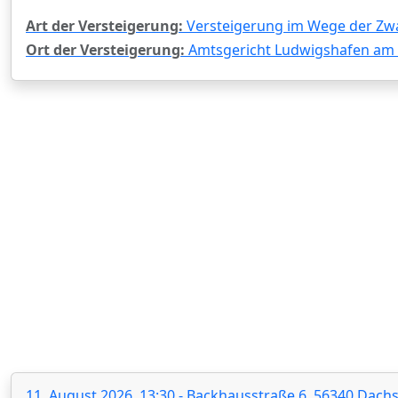
Art der Versteigerung:
Versteigerung im Wege der Zw
Ort der Versteigerung:
Amtsgericht Ludwigshafen am R
11. August 2026, 13:30 - Backhausstraße 6, 56340 Dac