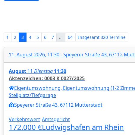
Zwangsversteigerungen in Rheinl
1
2
3
4
5
6
7
...
64
Insgesamt
320 Termine
11. August 2026, 11:30 - Speyerer Straße 43, 67112 Mut
August
11
Dienstag
11:30
Aktenzeichen: 0003 K 0027/2025
Eigentumswohnung, Eigentumswohnung (1-2 Zimmer)
Stellplatz/Tiefgarage
Speyerer Straße 43, 67112 Mutterstadt
Verkehrswert
Amtsgericht
172.000 €
Ludwigshafen am Rhein