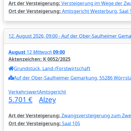
Art der Versteigerung:
Versteigerung im Wege der Zw
Ort der Versteigerung:
Amtsgericht Westerburg, Saal 
12. August 2026, 09:00 - Auf der Ober-Saulheimer Gem
August
12
Mittwoch
09:00
Aktenzeichen: K 0052/2025
Grundstück, Land-/Forstwirtschaft
Auf der Ober-Saulheimer Gemarkung, 55286 Wörrst
Verkehrswert
Amtsgericht
5.701 €
Alzey
Art der Versteigerung:
Zwangsversteigerung zum Zwec
Ort der Versteigerung:
Saal 105