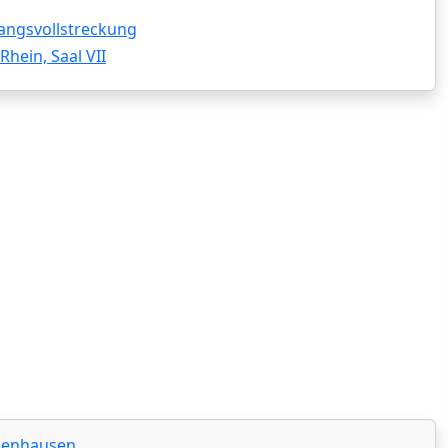
angsvollstreckung
hein, Saal VII
hsenhausen