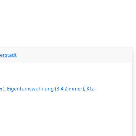
and-Pfalz‍
terstadt
, Eigentumswohnung (3-4 Zimmer), Kfz-