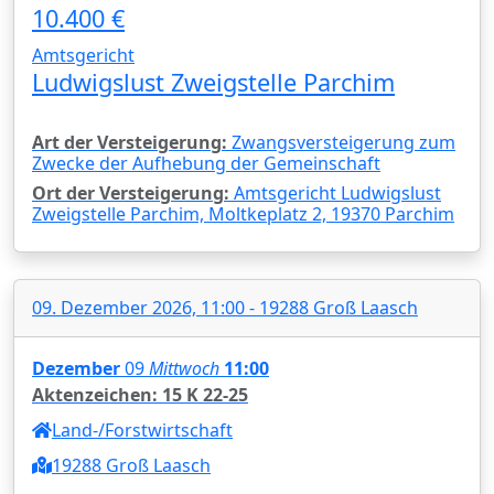
10.400 €
Amtsgericht
Ludwigslust Zweigstelle Parchim
Art der Versteigerung:
Zwangsversteigerung zum
Zwecke der Aufhebung der Gemeinschaft
Ort der Versteigerung:
Amtsgericht Ludwigslust
Zweigstelle Parchim, Moltkeplatz 2, 19370 Parchim
09. Dezember 2026, 11:00 - 19288 Groß Laasch
Dezember
09
Mittwoch
11:00
Aktenzeichen: 15 K 22-25
Land-/Forstwirtschaft
19288 Groß Laasch