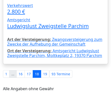
Verkehrswert
2.800 €
Amtsgericht
Ludwigslust Zweigstelle Parchim
Art der Versteigerung:
Zwangsversteigerung zum
Zwecke der Aufhebung der Gemeinschaft
Ort der Versteigerung:
Amtsgericht Ludwigslust
Zweigstelle Parchim, Moltkeplatz 2, 19370 Parchim
1
...
16
17
18
19
93 Termine
Alle Angaben ohne Gewähr