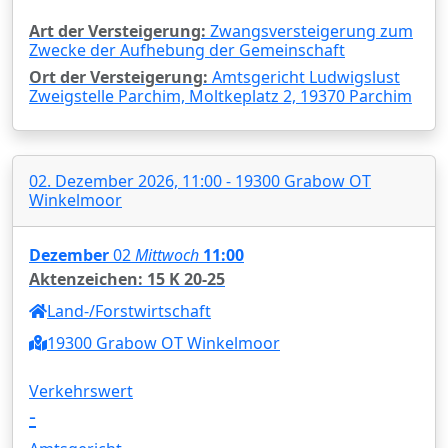
Art der Versteigerung:
Zwangsversteigerung zum
Zwecke der Aufhebung der Gemeinschaft
Ort der Versteigerung:
Amtsgericht Ludwigslust
Zweigstelle Parchim, Moltkeplatz 2, 19370 Parchim
02. Dezember 2026, 11:00 - 19300 Grabow OT
Winkelmoor
Dezember
02
Mittwoch
11:00
Aktenzeichen: 15 K 20-25
Land-/Forstwirtschaft
19300 Grabow OT Winkelmoor
Verkehrswert
-