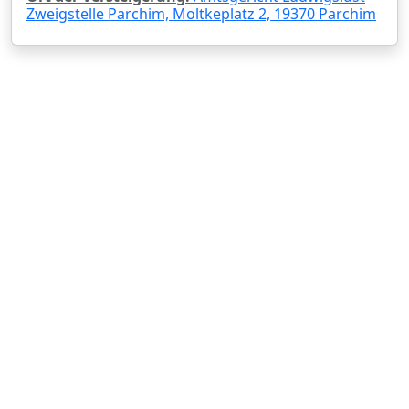
Zweigstelle Parchim, Moltkeplatz 2, 19370 Parchim