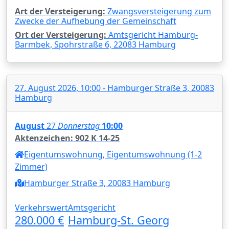
Art der Versteigerung:
Zwangsversteigerung zum
Zwecke der Aufhebung der Gemeinschaft
Ort der Versteigerung:
Amtsgericht Hamburg-
Barmbek, Spohrstraße 6, 22083 Hamburg
27. August 2026, 10:00 - Hamburger Straße 3, 20083
Hamburg
August
27
Donnerstag
10:00
Aktenzeichen: 902 K 14-25
Eigentumswohnung, Eigentumswohnung (1-2
Zimmer)
Hamburger Straße 3, 20083 Hamburg
Verkehrswert
Amtsgericht
280.000 €
Hamburg-St. Georg