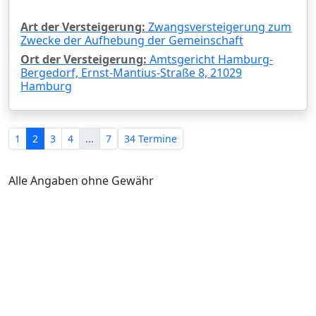
Art der Versteigerung:
Zwangsversteigerung zum
Zwecke der Aufhebung der Gemeinschaft
Ort der Versteigerung:
Amtsgericht Hamburg-
Bergedorf, Ernst-Mantius-Straße 8, 21029
Hamburg
1
2
3
4
...
7
34 Termine
Alle Angaben ohne Gewähr