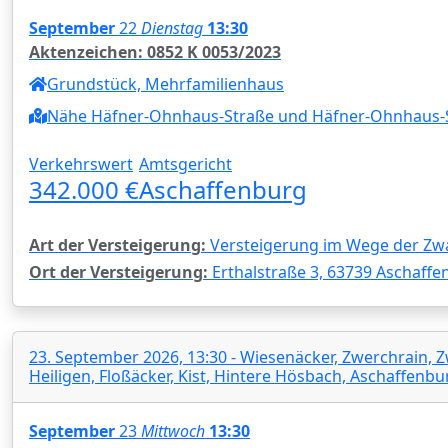
September
22
Dienstag
13:30
Aktenzeichen: 0852 K 0053/2023
Grundstück, Mehrfamilienhaus
Nähe Häfner-Ohnhaus-Straße und Häfner-Ohnhaus-St
Verkehrswert
Amtsgericht
342.000 €
Aschaffenburg
Art der Versteigerung:
Versteigerung im Wege der Zw
Ort der Versteigerung:
Erthalstraße 3, 63739 Aschaffe
23. September 2026, 13:30 - Wiesenäcker, Zwerchrain,
Heiligen, Floßäcker, Kist, Hintere Hösbach, Aschaffen
September
23
Mittwoch
13:30