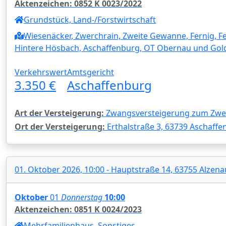
Aktenzeichen: 0852 K 0023/2022
Grundstück, Land-/Forstwirtschaft
Wiesenäcker, Zwerchrain, Zweite Gewanne, Fernig, Fe
Hintere Hösbach, Aschaffenburg, OT Obernau und Gol
Verkehrswert
Amtsgericht
3.350 €
Aschaffenburg
Art der Versteigerung:
Zwangsversteigerung zum Zwec
Ort der Versteigerung:
Erthalstraße 3, 63739 Aschaffe
01. Oktober 2026, 10:00 - Hauptstraße 14, 63755 Alzena
Oktober
01
Donnerstag
10:00
Aktenzeichen: 0851 K 0024/2023
Mehrfamilienhaus, Sonstiges