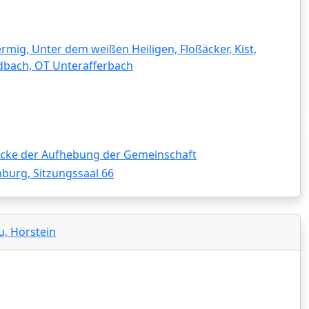
rmig, Unter dem weißen Heiligen, Floßäcker, Kist,
dbach, OT Unterafferbach
ke der Aufhebung der Gemeinschaft
nburg, Sitzungssaal 66
u, Hörstein