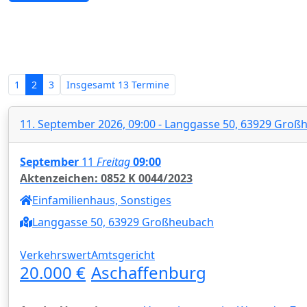
Zwangsversteigerungen in Bayern
1
2
3
Insgesamt
13 Termine
11. September 2026, 09:00 - Langgasse 50, 63929 Gro
September
11
Freitag
09:00
Aktenzeichen: 0852 K 0044/2023
Einfamilienhaus, Sonstiges
Langgasse 50, 63929 Großheubach
Verkehrswert
Amtsgericht
20.000 €
Aschaffenburg