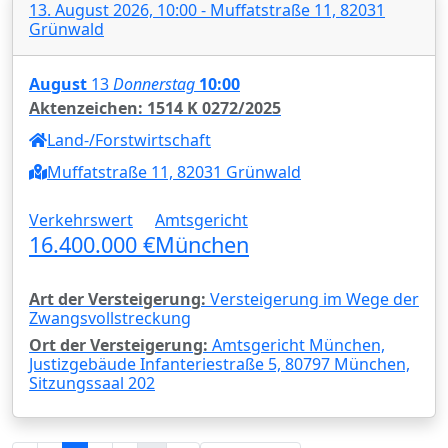
13. August 2026, 10:00 - Muffatstraße 11, 82031
Grünwald
August
13
Donnerstag
10:00
Aktenzeichen: 1514 K 0272/2025
Land-/Forstwirtschaft
Muffatstraße 11, 82031 Grünwald
Verkehrswert
Amtsgericht
16.400.000 €
München
Art der Versteigerung:
Versteigerung im Wege der
Zwangsvollstreckung
Ort der Versteigerung:
Amtsgericht München,
Justizgebäude Infanteriestraße 5, 80797 München,
Sitzungssaal 202