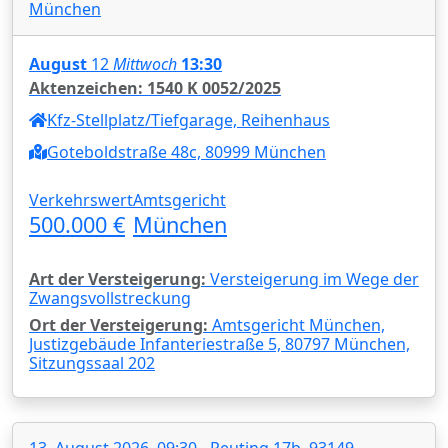
München
August
12
Mittwoch
13:30
Aktenzeichen: 1540 K 0052/2025
Kfz-Stellplatz/Tiefgarage, Reihenhaus
Goteboldstraße 48c, 80999 München
Verkehrswert
Amtsgericht
500.000 €
München
Art der Versteigerung:
Versteigerung im Wege der
Zwangsvollstreckung
Ort der Versteigerung:
Amtsgericht München,
Justizgebäude Infanteriestraße 5, 80797 München,
Sitzungssaal 202
13. August 2026, 09:30 - Reuting 17b, 93149