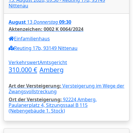
Nittenau
August
13
Donnerstag
09:30
Aktenzeichen: 0002 K 0064/2024
Einfamilienhaus
Reuting 17b, 93149 Nittenau
Verkehrswert
Amtsgericht
310.000 €
Amberg
Art der Versteigerung:
Versteigerung im Wege der
Zwangsvollstreckung
Ort der Versteigerung:
92224 Amberg,
Paulanerplatz 4, Sitzungssaal B 115
(Nebengebäude 1. Stock)